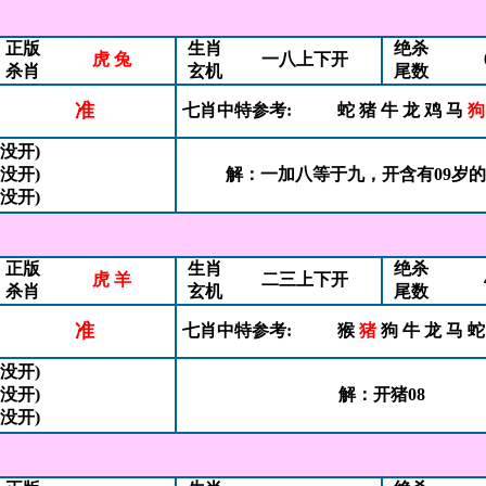
正版
生肖
绝杀
虎 兔
一八上下开
杀肖
玄机
尾数
准
七肖中特参考:
蛇 猪 牛 龙 鸡 马
狗
期没开)
期没开)
解：一加八等于九，开含有09岁
期没开)
正版
生肖
绝杀
虎 羊
二三上下开
杀肖
玄机
尾数
准
七肖中特参考:
猴
猪
狗 牛 龙 马 蛇
期没开)
期没开)
解：开猪08
期没开)