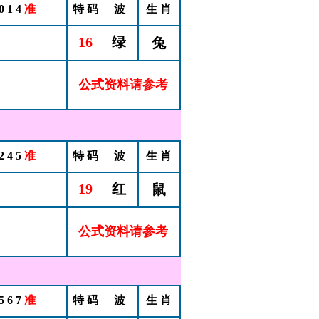
0 1 4
准
特 码
波
生 肖
16
绿
兔
公式资料请参考
2 4 5
准
特 码
波
生 肖
19
红
鼠
公式资料请参考
5 6 7
准
特 码
波
生 肖