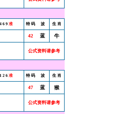
4 6 9
准
特 码
波
生 肖
42
蓝
牛
公式资料请参考
1 2 6
准
特 码
波
生 肖
47
蓝
猴
公式资料请参考